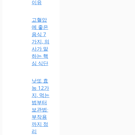
이유
고혈압
에 좋은
음식 7
가지, 의
사가 말
하는 핵
심 식단
낫또 효
능 12가
지, 먹는
법부터
보관법·
부작용
까지 정
리