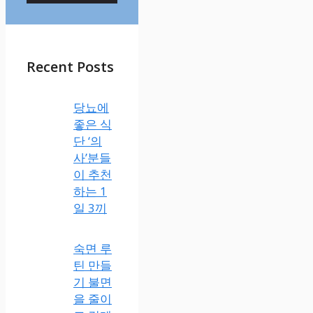
Recent Posts
당뇨에
좋은 식
단 ‘의
사’분들
이 추천
하는 1
일 3끼
숙면 루
틴 만들
기 불면
을 줄이