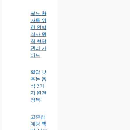
당뇨 환
자를 위
한 완벽
식사 원
칙 혈당
관리 가
이드
혈압 낮
추는 음
식 7가
지 완전
정복!
고혈압
예방 핵