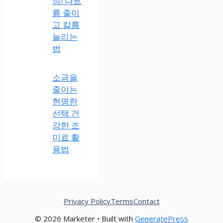
심! 나트
륨 줄이
고 칼륨
늘리는
법
소금을
줄이는
현명한
선택 건
강한 조
미료 활
용법
Privacy Policy
Terms
Contact
© 2026 Marketer • Built with
GeneratePress