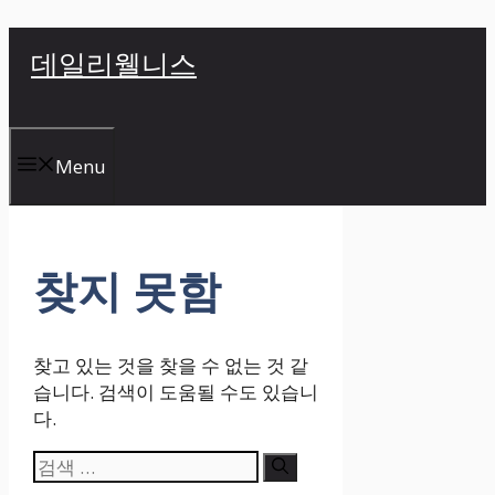
컨
데일리웰니스
텐
츠
로
건
Menu
너
뛰
기
찾지 못함
찾고 있는 것을 찾을 수 없는 것 같
습니다. 검색이 도움될 수도 있습니
다.
검
색: