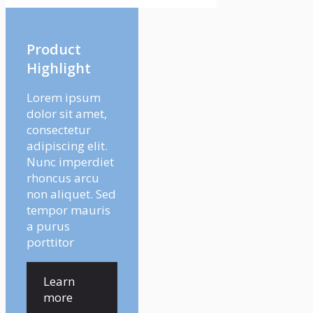
Product
Highlight
Lorem ipsum
dolor sit amet,
consectetur
adipiscing elit.
Nunc imperdiet
rhoncus arcu
non aliquet. Sed
tempor mauris
a purus
porttitor
Learn
more