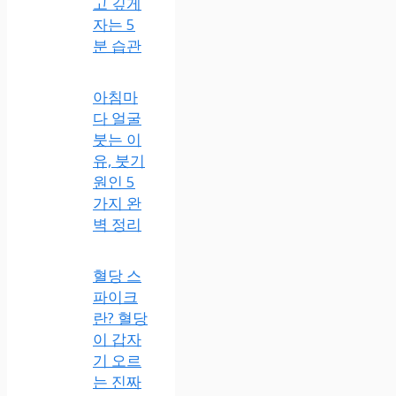
고 깊게
자는 5
분 습관
아침마
다 얼굴
붓는 이
유, 붓기
원인 5
가지 완
벽 정리
혈당 스
파이크
란? 혈당
이 갑자
기 오르
는 진짜