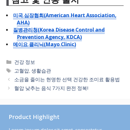
미국 심장협회(American Heart Association,
AHA)
질병관리청(Korea Disease Control and
Prevention Agency, KDCA)
메이요 클리닉(Mayo Clinic)
카
건강 정보
테
태
고혈압
,
생활습관
고
그
소금을 줄이는 현명한 선택 건강한 조미료 활용법
리
혈압 낮추는 음식 7가지 완전 정복!
Product Highlight
Lorem ipsum dolor sit amet, consectetur