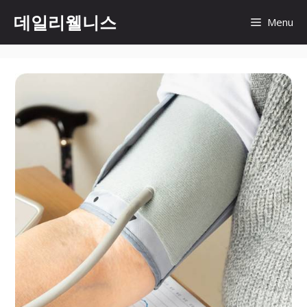
컨
데일리웰니스
Menu
텐
츠
로
건
너
뛰
기