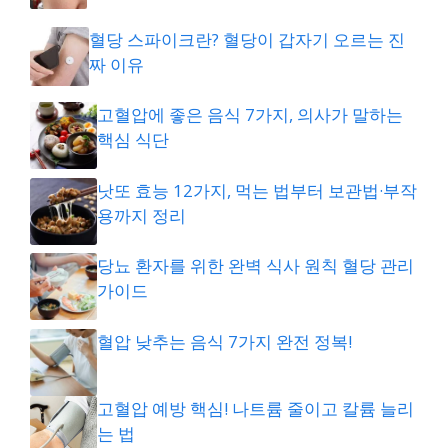
혈당 스파이크란? 혈당이 갑자기 오르는 진
짜 이유
고혈압에 좋은 음식 7가지, 의사가 말하는
핵심 식단
낫또 효능 12가지, 먹는 법부터 보관법·부작
용까지 정리
당뇨 환자를 위한 완벽 식사 원칙 혈당 관리
가이드
혈압 낮추는 음식 7가지 완전 정복!
고혈압 예방 핵심! 나트륨 줄이고 칼륨 늘리
는 법