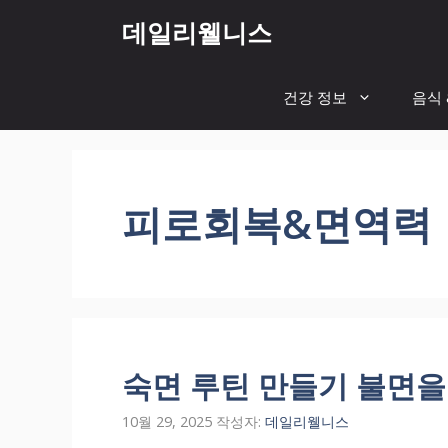
컨
데일리웰니스
텐
츠
로
건강 정보
음식 
건
너
뛰
기
피로회복&면역력
숙면 루틴 만들기 불면을
10월 29, 2025
작성자:
데일리웰니스