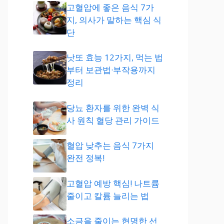
고혈압에 좋은 음식 7가
지, 의사가 말하는 핵심 식
단
낫또 효능 12가지, 먹는 법
부터 보관법·부작용까지
정리
당뇨 환자를 위한 완벽 식
사 원칙 혈당 관리 가이드
혈압 낮추는 음식 7가지
완전 정복!
고혈압 예방 핵심! 나트륨
줄이고 칼륨 늘리는 법
소금을 줄이는 현명한 선