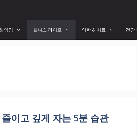
& 영양
웰니스 라이프
의학 & 치료
건강
 줄이고 깊게 자는 5분 습관