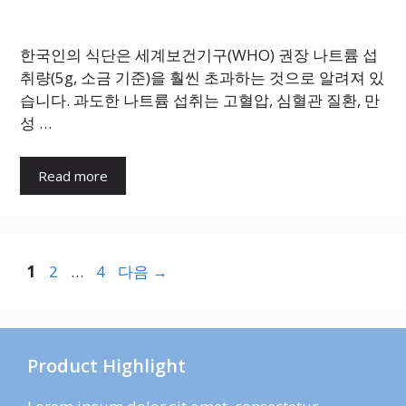
한국인의 식단은 세계보건기구(WHO) 권장 나트륨 섭
취량(5g, 소금 기준)을 훨씬 초과하는 것으로 알려져 있
습니다. 과도한 나트륨 섭취는 고혈압, 심혈관 질환, 만
성 …
Read more
페
페
페
1
2
…
4
다음
→
이
이
이
지
지
지
Product Highlight