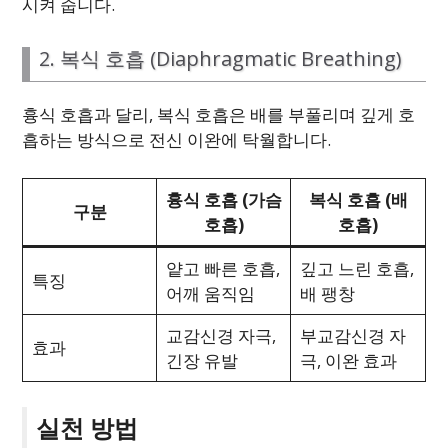
시켜 줍니다.
2. 복식 호흡 (Diaphragmatic Breathing)
흉식 호흡과 달리, 복식 호흡은 배를 부풀리며 깊게 호
흡하는 방식으로 전신 이완에 탁월합니다.
흉식 호흡 (가슴
복식 호흡 (배
구분
호흡)
호흡)
얕고 빠른 호흡,
깊고 느린 호흡,
특징
어깨 움직임
배 팽창
교감신경 자극,
부교감신경 자
효과
긴장 유발
극, 이완 효과
실천 방법