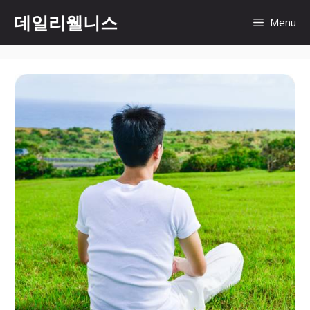
컨
데일리웰니스
Menu
텐
츠
로
건
너
뛰
기