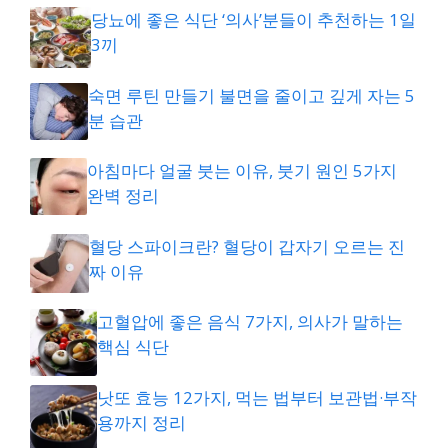
당뇨에 좋은 식단 ‘의사’분들이 추천하는 1일
3끼
숙면 루틴 만들기 불면을 줄이고 깊게 자는 5
분 습관
아침마다 얼굴 붓는 이유, 붓기 원인 5가지
완벽 정리
혈당 스파이크란? 혈당이 갑자기 오르는 진
짜 이유
고혈압에 좋은 음식 7가지, 의사가 말하는
핵심 식단
낫또 효능 12가지, 먹는 법부터 보관법·부작
용까지 정리