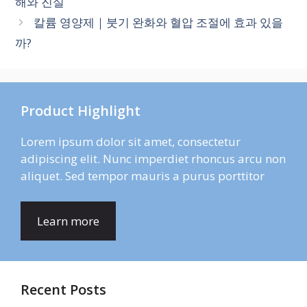
해와 진실
칼륨 영양제｜붓기 완화와 혈압 조절에 효과 있을
까?
Product Highlight
Lorem ipsum dolor sit amet, consectetur
adipiscing elit. Nunc imperdiet rhoncus arcu non
aliquet. Sed tempor mauris a purus porttitor
Learn more
Recent Posts