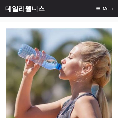
컨
데일리웰니스
Menu
텐
츠
로
건
너
뛰
기