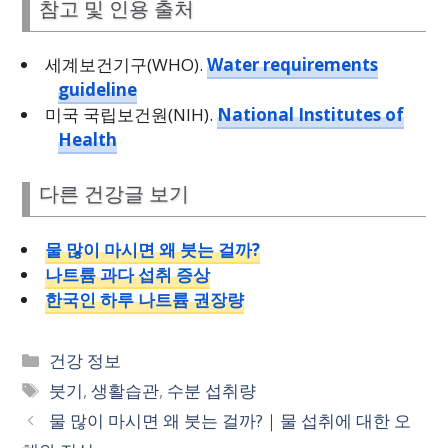
참고 및 인용 출처
세계보건기구(WHO).
Water requirements
guideline
미국 국립보건원(NIH).
National Institutes of
Health
다른 건강글 보기
물 많이 마시면 왜 붓는 걸까?
나트륨 과다 섭취 증상
한국인 하루 나트륨 권장량
카
건강 정보
테
태
붓기
,
생활습관
,
수분 섭취량
고
그
물 많이 마시면 왜 붓는 걸까?｜물 섭취에 대한 오
리