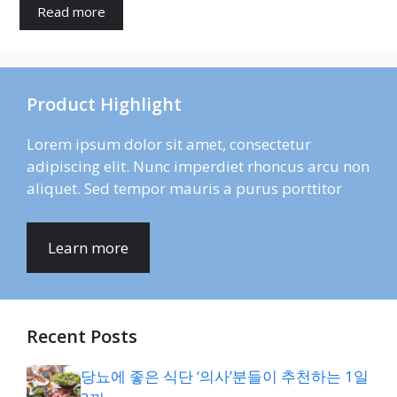
Read more
Product Highlight
Lorem ipsum dolor sit amet, consectetur
adipiscing elit. Nunc imperdiet rhoncus arcu non
aliquet. Sed tempor mauris a purus porttitor
Learn more
Recent Posts
당뇨에 좋은 식단 ‘의사’분들이 추천하는 1일