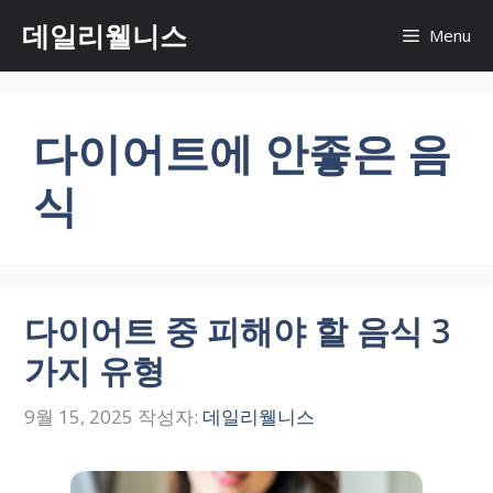
컨
데일리웰니스
Menu
텐
츠
로
건
다이어트에 안좋은 음
너
뛰
식
기
다이어트 중 피해야 할 음식 3
가지 유형
9월 15, 2025
작성자:
데일리웰니스