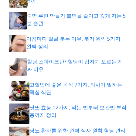
3끼
숙면 루틴 만들기 불면을 줄이고 깊게 자는 5
분 습관
아침마다 얼굴 붓는 이유, 붓기 원인 5가지
완벽 정리
혈당 스파이크란? 혈당이 갑자기 오르는 진
짜 이유
고혈압에 좋은 음식 7가지, 의사가 말하는
핵심 식단
낫또 효능 12가지, 먹는 법부터 보관법·부작
용까지 정리
당뇨 환자를 위한 완벽 식사 원칙 혈당 관리