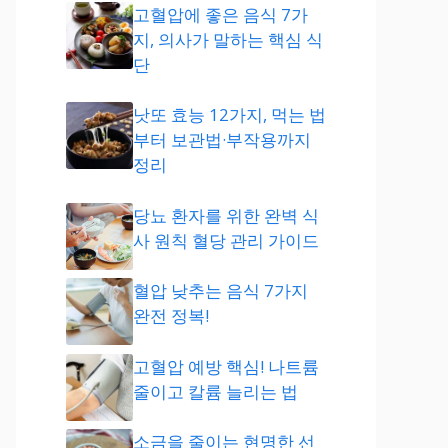
고혈압에 좋은 음식 7가
지, 의사가 말하는 핵심 식
단
낫또 효능 12가지, 먹는 법
부터 보관법·부작용까지
정리
당뇨 환자를 위한 완벽 식
사 원칙 혈당 관리 가이드
혈압 낮추는 음식 7가지
완전 정복!
고혈압 예방 핵심! 나트륨
줄이고 칼륨 늘리는 법
소금을 줄이는 현명한 선