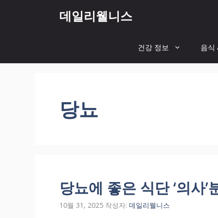
컨
데일리웰니스
텐
츠
로
건강 정보
음식 
건
너
뛰
기
당뇨
당뇨에 좋은 식단 ‘의사’
10월 31, 2025
작성자:
데일리웰니스