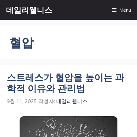
컨
데일리웰니스
Menu
텐
츠
로
건
혈압
너
뛰
기
스트레스가 혈압을 높이는 과
학적 이유와 관리법
9월 11, 2025
작성자:
데일리웰니스