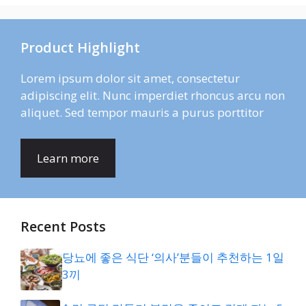
Product Highlight
Lorem ipsum dolor sit amet, consectetur
adipiscing elit. Nunc imperdiet rhoncus arcu non
aliquet. Sed tempor mauris a purus porttitor
Learn more
Recent Posts
당뇨에 좋은 식단 ‘의사’분들이 추천하는 1일
3끼