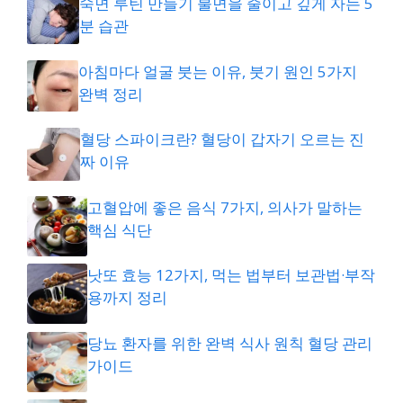
숙면 루틴 만들기 불면을 줄이고 깊게 자는 5
분 습관
아침마다 얼굴 붓는 이유, 붓기 원인 5가지
완벽 정리
혈당 스파이크란? 혈당이 갑자기 오르는 진
짜 이유
고혈압에 좋은 음식 7가지, 의사가 말하는
핵심 식단
낫또 효능 12가지, 먹는 법부터 보관법·부작
용까지 정리
당뇨 환자를 위한 완벽 식사 원칙 혈당 관리
가이드