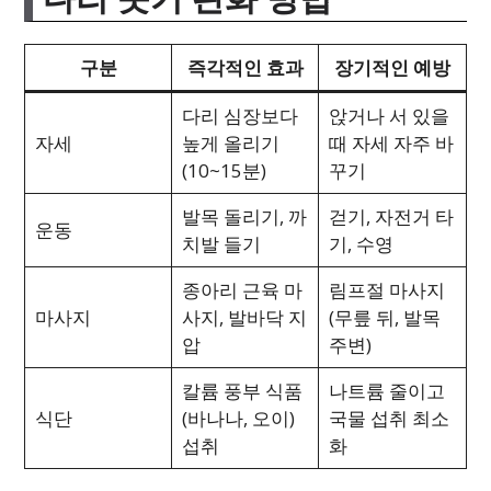
구분
즉각적인 효과
장기적인 예방
다리 심장보다
앉거나 서 있을
자세
높게 올리기
때 자세 자주 바
(10~15분)
꾸기
발목 돌리기, 까
걷기, 자전거 타
운동
치발 들기
기, 수영
종아리 근육 마
림프절 마사지
마사지
사지, 발바닥 지
(무릎 뒤, 발목
압
주변)
칼륨 풍부 식품
나트륨 줄이고
식단
(바나나, 오이)
국물 섭취 최소
섭취
화