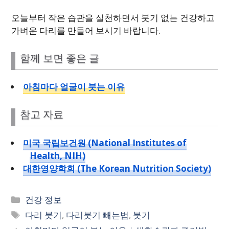
오늘부터 작은 습관을 실천하면서 붓기 없는 건강하고
가벼운 다리를 만들어 보시기 바랍니다.
함께 보면 좋은 글
아침마다 얼굴이 붓는 이유
참고 자료
미국 국립보건원 (National Institutes of
Health, NIH)
대한영양학회 (The Korean Nutrition Society)
카
건강 정보
테
태
다리 붓기
,
다리붓기 빼는법
,
붓기
고
그