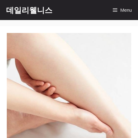
컨
데일리웰니스
Menu
텐
츠
로
건
너
뛰
기