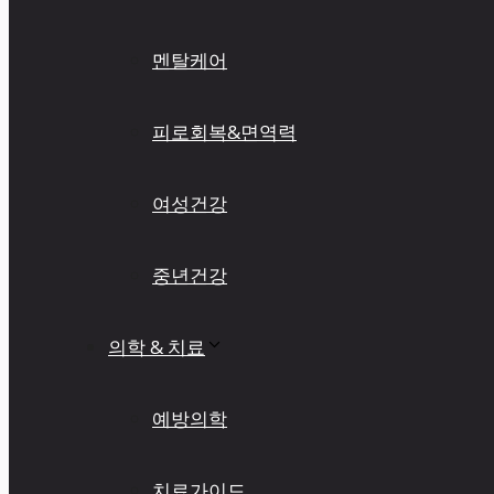
멘탈케어
피로회복&면역력
여성건강
중년건강
의학 & 치료
예방의학
치료가이드