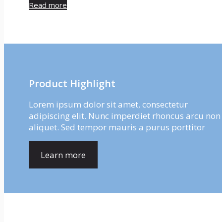
Read more
Product Highlight
Lorem ipsum dolor sit amet, consectetur
adipiscing elit. Nunc imperdiet rhoncus arcu non
aliquet. Sed tempor mauris a purus porttitor
Learn more