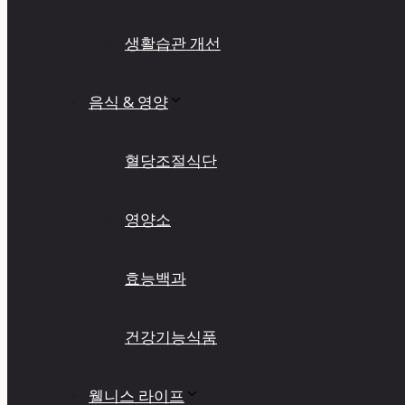
생활습관 개선
음식 & 영양
혈당조절식단
영양소
효능백과
건강기능식품
웰니스 라이프