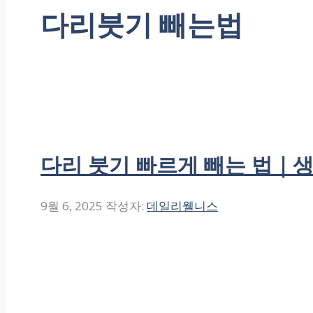
다리붓기 빼는법
다리 붓기 빠르게 빼는 법｜생
9월 6, 2025
작성자:
데일리웰니스