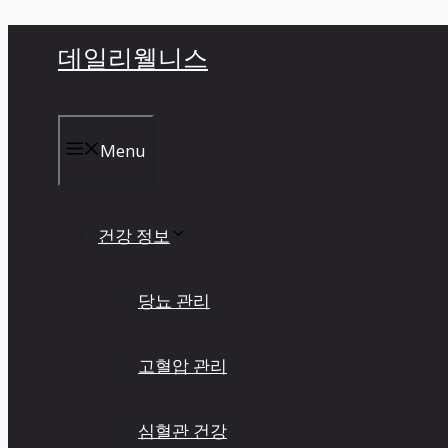
컨
데일리웰니스
텐
츠
로
건
Menu
너
뛰
기
건강 정보
당뇨 관리
고혈압 관리
심혈관 건강