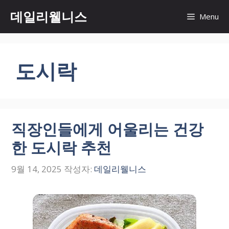
컨
데일리웰니스
Menu
텐
츠
로
건
도시락
너
뛰
기
직장인들에게 어울리는 건강
한 도시락 추천
9월 14, 2025
작성자:
데일리웰니스