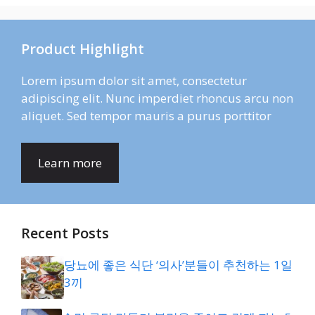
Product Highlight
Lorem ipsum dolor sit amet, consectetur
adipiscing elit. Nunc imperdiet rhoncus arcu non
aliquet. Sed tempor mauris a purus porttitor
Learn more
Recent Posts
당뇨에 좋은 식단 ‘의사’분들이 추천하는 1일
3끼