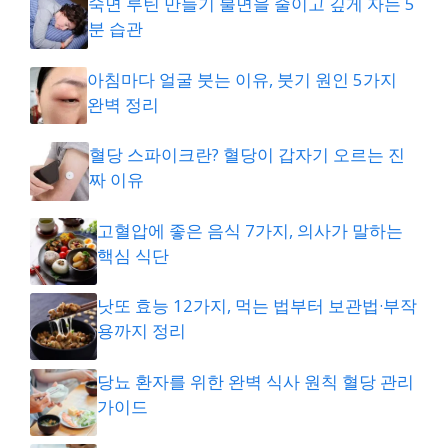
숙면 루틴 만들기 불면을 줄이고 깊게 자는 5
분 습관
아침마다 얼굴 붓는 이유, 붓기 원인 5가지
완벽 정리
혈당 스파이크란? 혈당이 갑자기 오르는 진
짜 이유
고혈압에 좋은 음식 7가지, 의사가 말하는
핵심 식단
낫또 효능 12가지, 먹는 법부터 보관법·부작
용까지 정리
당뇨 환자를 위한 완벽 식사 원칙 혈당 관리
가이드