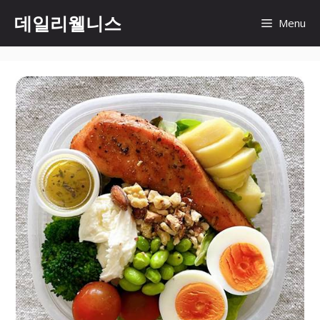
컨
데일리웰니스
Menu
텐
츠
로
건
너
뛰
기