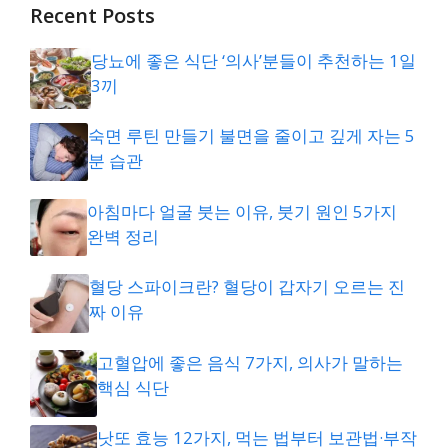
Recent Posts
당뇨에 좋은 식단 ‘의사’분들이 추천하는 1일
3끼
숙면 루틴 만들기 불면을 줄이고 깊게 자는 5
분 습관
아침마다 얼굴 붓는 이유, 붓기 원인 5가지
완벽 정리
혈당 스파이크란? 혈당이 갑자기 오르는 진
짜 이유
고혈압에 좋은 음식 7가지, 의사가 말하는
핵심 식단
낫또 효능 12가지, 먹는 법부터 보관법·부작