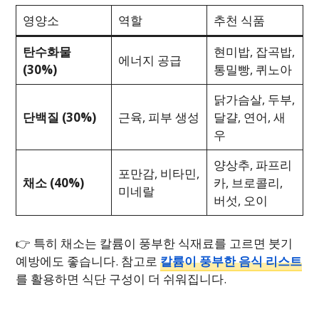
영양소
역할
추천 식품
탄수화물
현미밥, 잡곡밥,
에너지 공급
(30%)
통밀빵, 퀴노아
닭가슴살, 두부,
단백질 (30%)
근육, 피부 생성
달걀, 연어, 새
우
양상추, 파프리
포만감, 비타민,
채소 (40%)
카, 브로콜리,
미네랄
버섯, 오이
👉 특히 채소는 칼륨이 풍부한 식재료를 고르면 붓기
예방에도 좋습니다. 참고로
칼륨이 풍부한 음식 리스트
를 활용하면 식단 구성이 더 쉬워집니다.