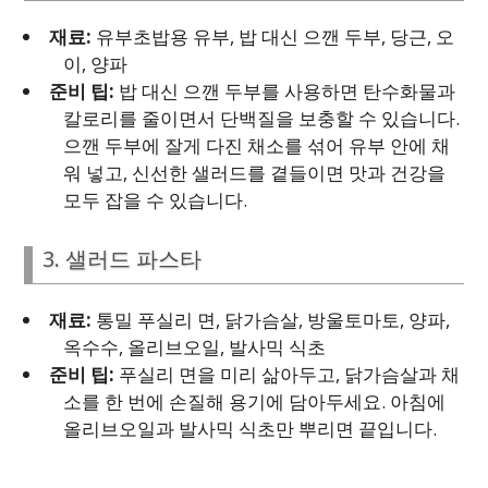
재료:
유부초밥용 유부, 밥 대신 으깬 두부, 당근, 오
이, 양파
준비 팁:
밥 대신 으깬 두부를 사용하면 탄수화물과
칼로리를 줄이면서 단백질을 보충할 수 있습니다.
으깬 두부에 잘게 다진 채소를 섞어 유부 안에 채
워 넣고, 신선한 샐러드를 곁들이면 맛과 건강을
모두 잡을 수 있습니다.
3. 샐러드 파스타
재료:
통밀 푸실리 면, 닭가슴살, 방울토마토, 양파,
옥수수, 올리브오일, 발사믹 식초
준비 팁:
푸실리 면을 미리 삶아두고, 닭가슴살과 채
소를 한 번에 손질해 용기에 담아두세요. 아침에
올리브오일과 발사믹 식초만 뿌리면 끝입니다.