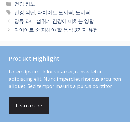
카
건강 정보
테
태
건강 식단
,
다이어트 도시락
,
도시락
고
그
당류 과다 섭취가 건강에 미치는 영향
리
다이어트 중 피해야 할 음식 3가지 유형
Product Highlight
Lorem ipsum dolor sit amet, consectetur
adipiscing elit. Nunc imperdiet rhoncus arcu non
aliquet. Sed tempor mauris a purus porttitor
Learn more