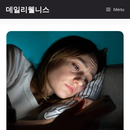
컨
데일리웰니스
Menu
텐
츠
로
건
너
뛰
기