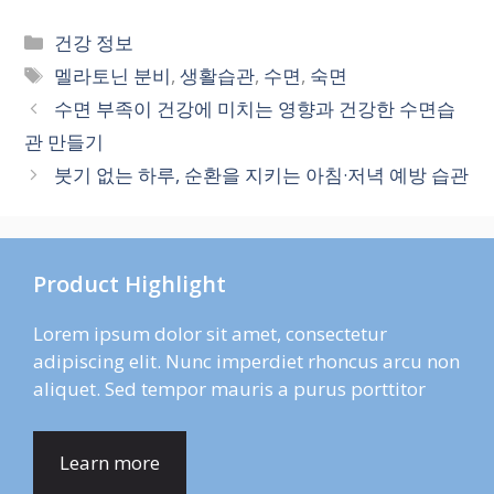
카
건강 정보
테
태
멜라토닌 분비
,
생활습관
,
수면
,
숙면
고
그
수면 부족이 건강에 미치는 영향과 건강한 수면습
리
관 만들기
붓기 없는 하루, 순환을 지키는 아침·저녁 예방 습관
Product Highlight
Lorem ipsum dolor sit amet, consectetur
adipiscing elit. Nunc imperdiet rhoncus arcu non
aliquet. Sed tempor mauris a purus porttitor
Learn more