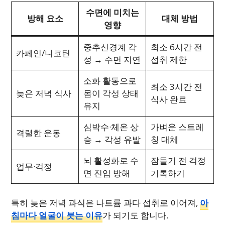
수면에 미치는
방해 요소
대체 방법
영향
중추신경계 각
최소 6시간 전
카페인/니코틴
성 → 수면 지연
섭취 제한
소화 활동으로
최소 3시간 전
늦은 저녁 식사
몸이 각성 상태
식사 완료
유지
심박수·체온 상
가벼운 스트레
격렬한 운동
승 → 각성 유발
칭 대체
뇌 활성화로 수
잠들기 전 걱정
업무·걱정
면 진입 방해
기록하기
특히 늦은 저녁 과식은 나트륨 과다 섭취로 이어져,
아
침마다 얼굴이 붓는 이유
가 되기도 합니다.