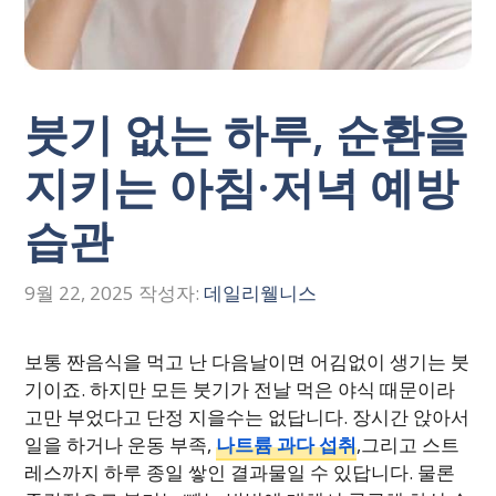
붓기 없는 하루, 순환을
지키는 아침·저녁 예방
습관
9월 22, 2025
작성자:
데일리웰니스
보통 짠음식을 먹고 난 다음날이면 어김없이 생기는 붓
기이죠. 하지만 모든 붓기가 전날 먹은 야식 때문이라
고만 부었다고 단정 지을수는 없답니다. 장시간 앉아서
일을 하거나 운동 부족,
나트륨 과다 섭취
,그리고 스트
레스까지 하루 종일 쌓인 결과물일 수 있답니다. 물론