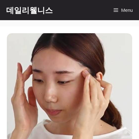
컨
데일리웰니스
Menu
텐
츠
로
건
너
뛰
기