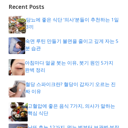
Recent Posts
당뇨에 좋은 식단 ‘의사’분들이 추천하는 1일
3끼
숙면 루틴 만들기 불면을 줄이고 깊게 자는 5
분 습관
아침마다 얼굴 붓는 이유, 붓기 원인 5가지
완벽 정리
혈당 스파이크란? 혈당이 갑자기 오르는 진
짜 이유
고혈압에 좋은 음식 7가지, 의사가 말하는
핵심 식단
낫또 효능 12가지, 먹는 법부터 보관법·부작