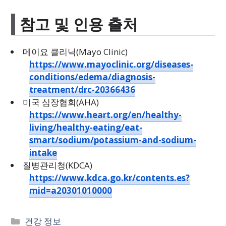
참고 및 인용 출처
메이요 클리닉(Mayo Clinic)
https://www.mayoclinic.org/diseases-
conditions/edema/diagnosis-
treatment/drc-20366436
미국 심장협회(AHA)
https://www.heart.org/en/healthy-
living/healthy-eating/eat-
smart/sodium/potassium-and-sodium-
intake
질병관리청(KDCA)
https://www.kdca.go.kr/contents.es?
mid=a20301010000
카
건강 정보