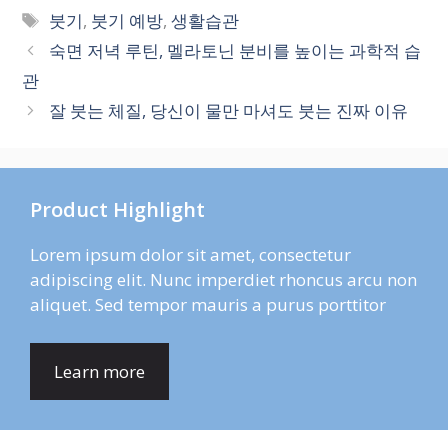
테
태
붓기
,
붓기 예방
,
생활습관
고
그
숙면 저녁 루틴, 멜라토닌 분비를 높이는 과학적 습
리
관
잘 붓는 체질, 당신이 물만 마셔도 붓는 진짜 이유
Product Highlight
Lorem ipsum dolor sit amet, consectetur
adipiscing elit. Nunc imperdiet rhoncus arcu non
aliquet. Sed tempor mauris a purus porttitor
Learn more